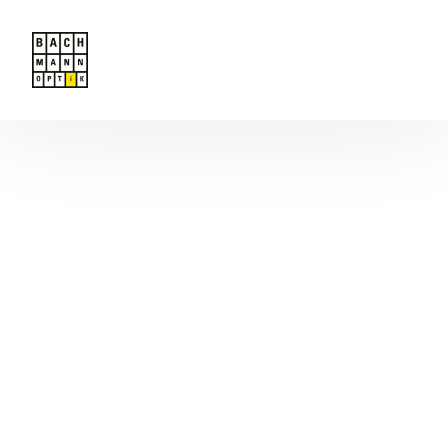
Angebot
Team
Kontakt
Termin buchen
Startseite
Masunaga MOC Exklusiv bei uns !
Brillen
Kontaktlinsen
Serviceleistungen
Geschenkgutscheine