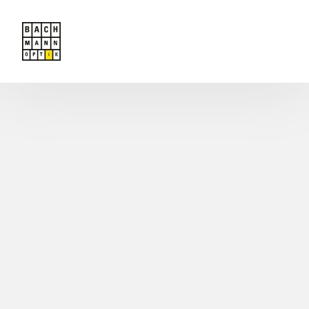
Angebot
Team
Kontakt
Termin buchen
Startseite
Masunaga MOC Exklusiv bei uns !
Brillen
Kontaktlinsen
Serviceleistungen
Geschenkgutscheine