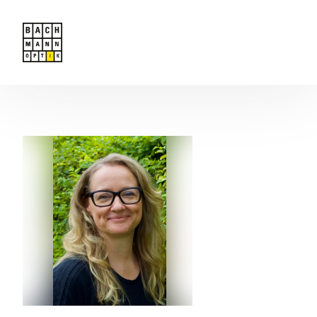
Angebot
Team
Kontakt
Termin buchen
Startseite
Masunaga MOC Exklusiv bei uns !
Brillen
Kontaktlinsen
Serviceleistungen
Geschenkgutscheine